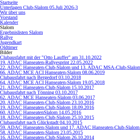
Startseite
Unterlagen Club-Slalom 05.Juli 2026-3
Wir über uns
Vorstand
Kalender
Slalom
Ergebnislisten Slalom
Rallye
Jugendkart
Oldtimer
Bilder
Clubausfahrt mit der "Otto Lauffer" am 31.10.2022
19. ADAC Hanseaten-Rallyesprint 22.05.2022
22. ADAC Hanseaten-Club-Slalom und 13. ADAC MSA-Club-Slalom
66. ADAC MCE ACI Hanseaten-Slalom 08.06.2019
Clubausfahrt nach Bergedorf 03.10.2018
64. ADAC MCE ACI Hanseaten-Slalom 19.05.2018
21. ADAC Hanseaten-Club-Slalom 15.10.2017
Clubausfahrt nach Tönning 03.10.2017
62. ADAC MCE Hanseaten-Slalom 03.06.2017
20. ADAC Hanseaten-Club-Slalom 23.10.2016
19. ADAC Hanseaten-Club-Slalom 18.09.2016
60. ADAC HanseatenSlalom 14.05.2016
18. ADAC Hanseaten-Club-Slalom 25.10.2015
Clubausfahrt nach Glückstadt 04.10.2015
59. ADAC Hanseaten-Slalom und 17. ADAC Hanseaten-Club-Slalom
58. ADAC Hanseaten-Slalom 23.05.2015
16. ADAC Hanseaten-Club-Slalom 26.10.2014