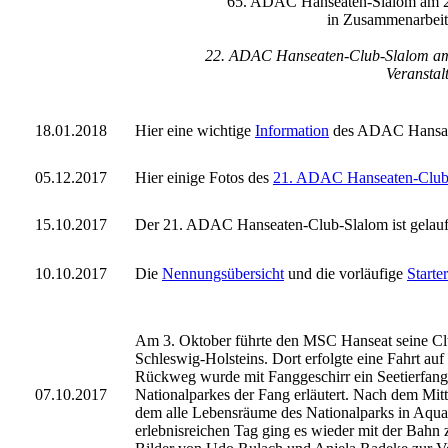
65. ADAC Hanseaten-Slalom am 26
in Zusammenarbeit
22. ADAC Hanseaten-Club-Slalom a
Veranstal
18.01.2018
Hier eine wichtige
Information
des ADAC Hansa
05.12.
2017
Hier einige Fotos des
21. ADAC Hanseaten-Club
15.10.
2017
Der 21. ADAC Hanseaten-Club-Slalom ist gelauf
10.10.
2017
Die
Nennungsübersicht
und die vorläufige
Starter
Am 3. Oktober führte den MSC Hanseat seine Clu
Schleswig-Holsteins. Dort erfolgte eine Fahrt au
Rückweg wurde mit Fanggeschirr ein Seetierfang
07.10.
2017
Nationalparkes der Fang erläutert. Nach dem Mit
dem alle Lebensräume des Nationalparks in Aqua
erlebnisreichen Tag ging es wieder mit der Bahn