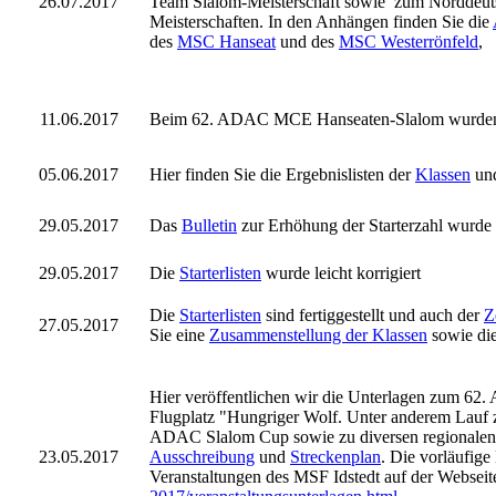
26.07.
2017
Team Slalom-Meisterschaft sowie zum Norddeut
Meisterschaften. In den Anhängen finden Sie die
des
MSC Hanseat
und des
MSC Westerrönfeld
,
11.06.
2017
Beim 62. ADAC MCE Hanseaten-Slalom wurden a
05.06.
2017
Hier finden Sie die Ergebnislisten der
Klassen
un
29.05.
2017
Das
Bulletin
zur Erhöhung der Starterzahl wur
29.05.
2017
Die
Starterlisten
wurde leicht korrigiert
Die
Starterlisten
sind fertiggestellt und auch der
Z
27.05.
2017
Sie eine
Zusammenstellung der Klassen
sowie di
Hier veröffentlichen wir die Unterlagen zum 6
Flugplatz "Hungriger Wolf. Unter anderem Lauf 
ADAC Slalom Cup sowie zu diversen regionalen 
23.05.
2017
Ausschreibung
und
Streckenplan
. Die vorläufig
Veranstaltungen des MSF Idstedt auf der Webseit