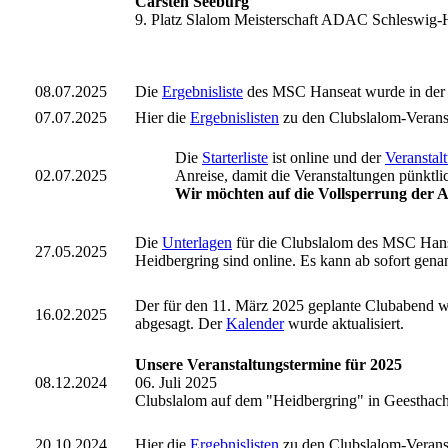
Carsten Seeburg
9. Platz Slalom Meisterschaft ADAC Schleswig-H
08.07.2025
Die
Ergebnisliste
des MSC Hanseat wurde in der K
07.07.2025
Hier die
Ergebnislisten
zu den Clubslalom-Verans
Die
Starterliste
ist online
und der
Veranstal
02.07.2025
Anreise, damit die Veranstaltungen pünktl
Wir möchten auf die Vollsperrung der A7
Die
Unterlagen
für die Clubslalom des MSC Han
27.05.2025
Heidbergring sind online. Es kann ab sofort gena
Der für den 11. März 2025 geplante Clubabend w
16.02.2025
abgesagt. Der
Kalender
wurde aktualisiert.
Unsere Veranstaltungstermine für 2025
08.12.2024
06. Juli 2025
Clubslalom auf dem "Heidbergring" in Geesthac
20.10.2024
Hier die
Ergebnislisten
zu den Clubslalom-Verans