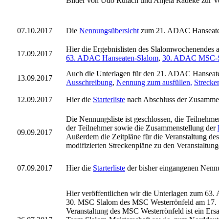
Bilder von Udo Rulach und Anjela Radeke zur Ve
07.10.
2017
Die
Nennungsübersicht
zum 21. ADAC Hanseate
Hier die Ergebnislisten des Slalomwochenendes 
17.09.
2017
63. ADAC Hanseaten-Slalom
,
30. ADAC MSC-Sl
Auch die Unterlagen für den 21. ADAC Hanseaten
13.09.
2017
Ausschreibung
,
Nennung zum ausfüllen,
Strecke
12.09.
2017
Hier die
Starterliste
nach Abschluss der Zusammen
Die Nennungsliste ist geschlossen, die Teilnehm
der Teilnehmer sowie die Zusammenstellung der
09.09.
2017
Außerdem die Zeitpläne für die Veranstaltung de
modifizierten Streckenpläne zu den Veranstaltun
07.09.
2017
Hier die
Starterliste
der bisher eingangenen Nenn
Hier veröffentlichen wir die Unterlagen zum 6
30. MSC Slalom des MSC Westerrönfeld am 17. 
Veranstaltung des MSC Westerrönfeld ist ein Er