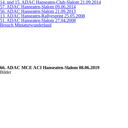
14. und 15. ADAC Hanseaten-Club-Slalom 21.09.2014
57. ADAC Hanseaten-Slalom 09.06.2014
56. ADAC Hanseaten-Slalom 21.09.2013
13. ADAC Hanseaten-Rallyesprint 25.05.2008
51. ADAC Hanseaten-Slalom 27.04.2008
Besuch Miniaturwunderland
66. ADAC MCE ACI Hanseaten-Slalom 08.06.2019
Bilder