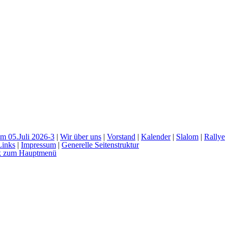
m 05.Juli 2026-3
|
Wir über uns
|
Vorstand
|
Kalender
|
Slalom
|
Rallye
Links
|
Impressum
|
Generelle Seitenstruktur
k zum Hauptmenü