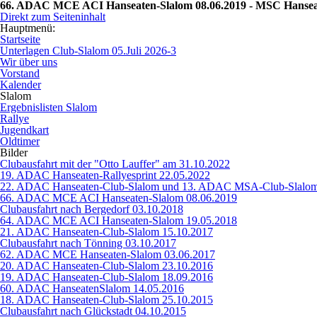
66. ADAC MCE ACI Hanseaten-Slalom 08.06.2019 - MSC Hanse
Direkt zum Seiteninhalt
Hauptmenü:
Startseite
Unterlagen Club-Slalom 05.Juli 2026-3
Wir über uns
Vorstand
Kalender
Slalom
Ergebnislisten Slalom
Rallye
Jugendkart
Oldtimer
Bilder
Clubausfahrt mit der "Otto Lauffer" am 31.10.2022
19. ADAC Hanseaten-Rallyesprint 22.05.2022
22. ADAC Hanseaten-Club-Slalom und 13. ADAC MSA-Club-Slalom
66. ADAC MCE ACI Hanseaten-Slalom 08.06.2019
Clubausfahrt nach Bergedorf 03.10.2018
64. ADAC MCE ACI Hanseaten-Slalom 19.05.2018
21. ADAC Hanseaten-Club-Slalom 15.10.2017
Clubausfahrt nach Tönning 03.10.2017
62. ADAC MCE Hanseaten-Slalom 03.06.2017
20. ADAC Hanseaten-Club-Slalom 23.10.2016
19. ADAC Hanseaten-Club-Slalom 18.09.2016
60. ADAC HanseatenSlalom 14.05.2016
18. ADAC Hanseaten-Club-Slalom 25.10.2015
Clubausfahrt nach Glückstadt 04.10.2015