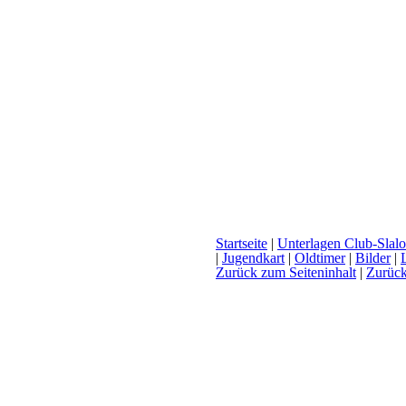
Startseite
|
Unterlagen Club-Slalo
|
Jugendkart
|
Oldtimer
|
Bilder
|
Zurück zum Seiteninhalt
|
Zurüc